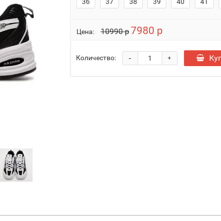
36
37
38
39
40
41
7980 р
10990 р
Цена:
-
Ку
Количество:
+