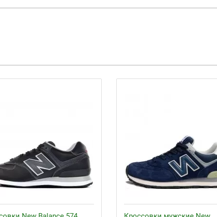
совки New Balance 574
Кроссовки мужские New