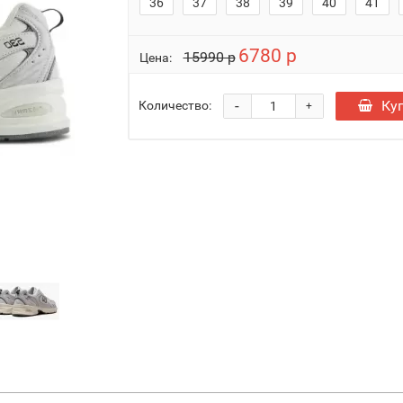
36
37
38
39
40
41
6780 р
15990 р
Цена:
-
Ку
Количество:
+