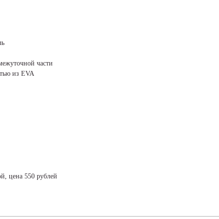
ль
межуточной части
стью из EVA
й, цена 550 рублей