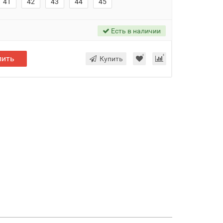
41
42
43
44
45
Есть в наличии
пить
Купить