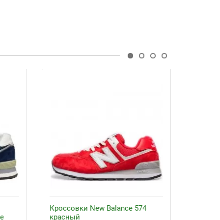
Кроссовки New Balance 574
Кроссо
ие
красный
женски