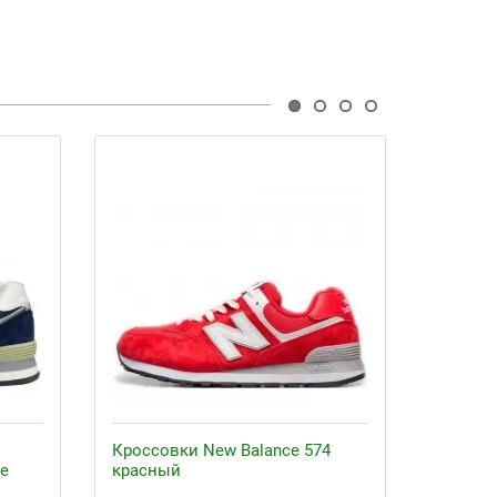
Кроссовки New Balance 574
Кроссо
ие
красный
женски