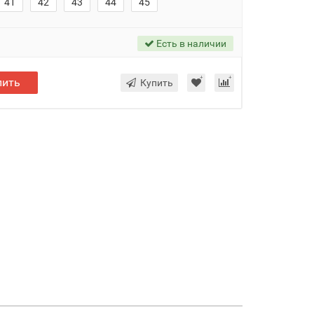
41
42
43
44
45
Есть в наличии
пить
Купить