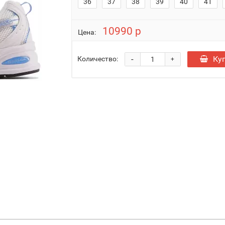
36
37
38
39
40
41
10990 р
Цена:
-
Ку
Количество:
+