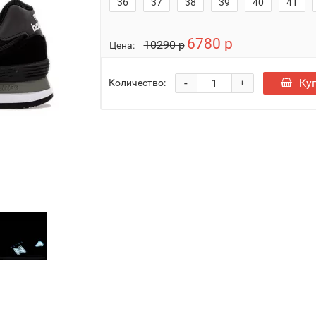
36
37
38
39
40
41
6780 р
10290 р
Цена:
-
Ку
Количество:
+