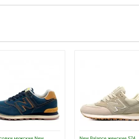
совки мужские New
New Balance женские 574