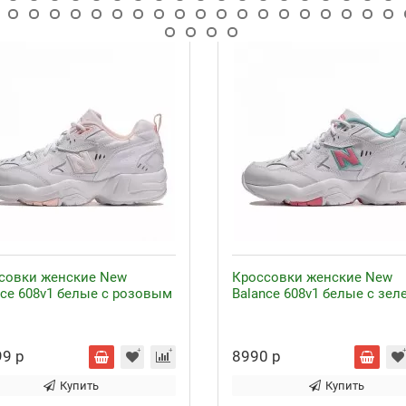
совки женские New
Кроссовки женские New
nce 608v1 белые с розовым
Balance 608v1 белые с зе
9 р
8990 р
Купить
Купить