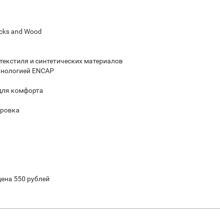
cks and Wood
 текстиля и синтетических материалов
хнологией ENCAP
 для комфорта
уровка
цена 550 рублей