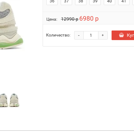
36
37
38
39
40
41
6980 р
12990 р
Цена:
-
Ку
Количество:
+