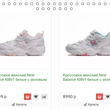
совки женские New
Кроссовки женские New
nce 608v1 белые с розовым
Balance 608v1 белые с зе
9 р
8990 р
Купить
Купить