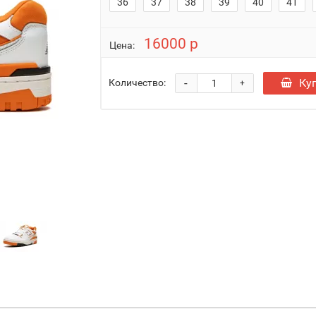
36
37
38
39
40
41
16000 р
Цена:
-
Ку
Количество:
+