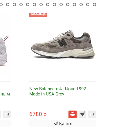
65500 р
New Balance x JJJJound 992
Кроссо
леным
Made in USA Grey
зелены
6780 р
75500
Купить