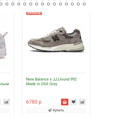
65500 р
New Balance x JJJJound 992
Кроссо
леным
Made in USA Grey
зелены
6780 р
75500
Купить