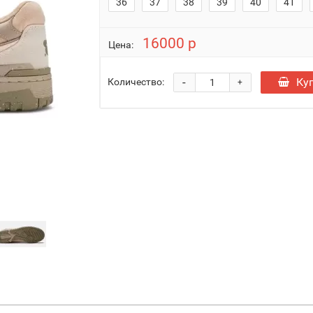
36
37
38
39
40
41
16000 р
Цена:
-
Ку
Количество:
+