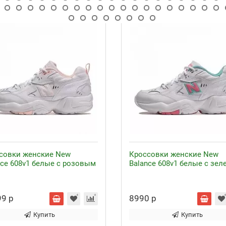
совки женские New
Кроссовки женские New
nce 608v1 белые с розовым
Balance 608v1 белые с зе
9 р
8990 р
Купить
Купить